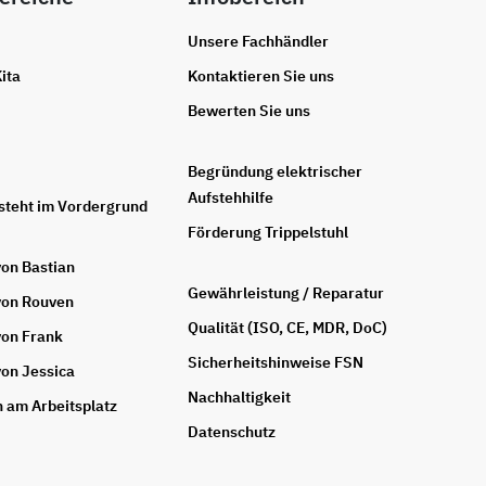
Unsere Fachhändler
ita
Kontaktieren Sie uns
Bewerten Sie uns
Begründung elektrischer
Aufstehhilfe
steht im Vordergrund
Förderung Trippelstuhl
von Bastian
Gewährleistung / Reparatur
von Rouven
Qualität (ISO, CE, MDR, DoC)
von Frank
Sicherheitshinweise FSN
von Jessica
Nachhaltigkeit
n am Arbeitsplatz
Datenschutz
E