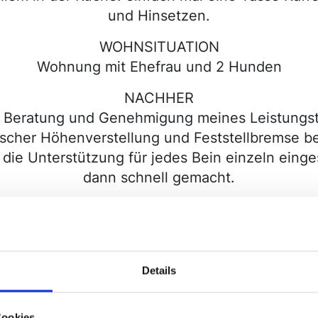
und Hinsetzen.
WOHNSITUATION
Wohnung mit Ehefrau und 2 Hunden
NACHHER
en Beratung und Genehmigung meines Leistung
ischer Höhenverstellung und Feststellbremse b
 die Unterstützung für jedes Bein einzeln einge
dann schnell gemacht.
wie du – trotz körperlicher Einschränkungen - d
Dierckxsens
Unsere Produkte für zu Hause
Details
Cookies